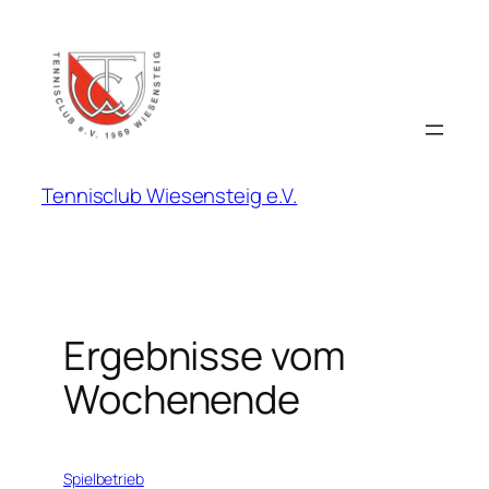
Zum
Inhalt
springen
Tennisclub Wiesensteig e.V.
Ergebnisse vom
Wochenende
15. Juni 2026
Spielbetrieb